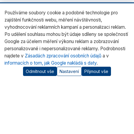
Používáme soubory cookie a podobné technologie pro
zajištění funkčnosti webu, měření návštěvnosti,
vyhodnocování reklamních kampaní a personalizaci reklam.
Po udělení souhlasu mohou být údaje sdíleny se společností
Google za účelem měření výkonu reklam a zobrazování
personalizované i nepersonalizované reklamy. Podrobnosti
najdete v
Zásadách zpracování osobních údajů
a v
informacích o tom, jak Google nakládá s daty
.
Odmítnout vše
Nastavení
Přijmout vše
O nás
RADWAG CZ je oficiálním distributorem vah RADWAG pro