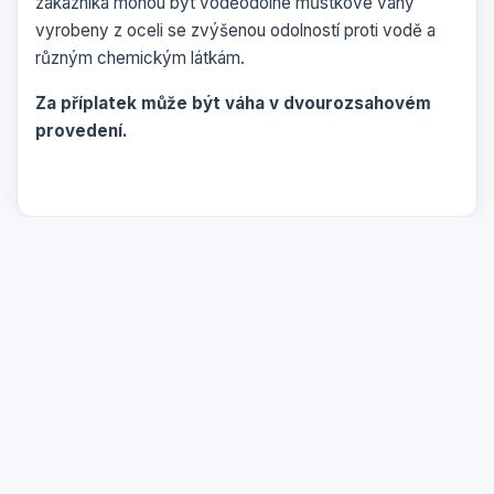
zákazníka mohou být voděodolné můstkové váhy
vyrobeny z oceli se zvýšenou odolností proti vodě a
různým chemickým látkám.
Za příplatek může být váha v dvourozsahovém
provedení.