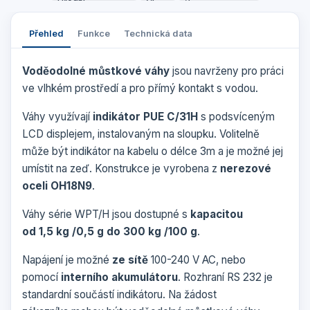
Přehled
Funkce
Technická data
Voděodolné můstkové váhy
jsou navrženy pro práci
ve vlhkém prostředí a pro přímý kontakt s vodou.
Váhy využívají
indikátor PUE C/31H
s podsvíceným
LCD displejem, instalovaným na sloupku. Volitelně
může být indikátor na kabelu o délce 3m a je možné jej
umístit na zeď. Konstrukce je vyrobena z
nerezové
oceli OH18N9
.
Váhy série WPT/H jsou dostupné s
kapacitou
od 1,5 kg /0,5 g do 300 kg /100 g
.
Napájení je možné
ze sítě
100-240 V AC, nebo
pomocí
interního akumulátoru
. Rozhraní RS 232 je
standardní součástí indikátoru. Na žádost