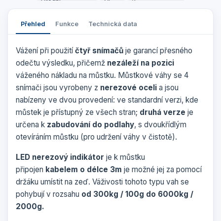
Přehled
Funkce
Technická data
Vážení při použití
čtyř snímačů
je garancí přesného
odečtu výsledku, přičemž
nezáleží na pozici
váženého nákladu na můstku. Můstkové váhy se 4
snímači jsou vyrobeny z
nerezové oceli
a jsou
nabízeny ve dvou provedení: ve standardní verzi, kde
můstek je přístupný ze všech stran;
druhá verze
je
určena k
zabudování do podlahy
, s dvoukřídlým
otevíráním můstku (pro udržení váhy v čistotě).
LED nerezový indikátor
je k můstku
připojen
kabelem o délce 3m
je možné jej za pomocí
držáku umístit na zeď. Váživosti tohoto typu vah se
pohybují v rozsahu
od 300kg / 100g do 6000kg /
2000g.