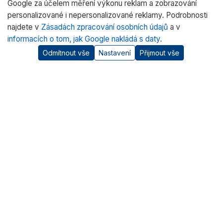
Google za účelem měření výkonu reklam a zobrazování
personalizované i nepersonalizované reklamy. Podrobnosti
najdete v
Zásadách zpracování osobních údajů
a v
informacích o tom, jak Google nakládá s daty
.
Odmítnout vše
Nastavení
Přijmout vše
O nás
RADWAG CZ je oficiálním distributorem vah RADWAG pro
český trh. Nabízíme špičkové váhy pro laboratoře, průmysl
a zdravotnictví.