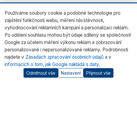
Používáme soubory cookie a podobné technologie pro
zajištění funkčnosti webu, měření návštěvnosti,
vyhodnocování reklamních kampaní a personalizaci reklam.
Po udělení souhlasu mohou být údaje sdíleny se společností
Google za účelem měření výkonu reklam a zobrazování
personalizované i nepersonalizované reklamy. Podrobnosti
najdete v
Zásadách zpracování osobních údajů
a v
informacích o tom, jak Google nakládá s daty
.
Odmítnout vše
Nastavení
Přijmout vše
O nás
RADWAG CZ je oficiálním distributorem vah RADWAG pro