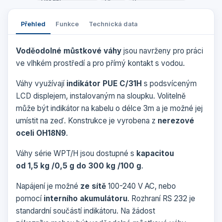
Přehled
Funkce
Technická data
Voděodolné můstkové váhy
jsou navrženy pro práci
ve vlhkém prostředí a pro přímý kontakt s vodou.
Váhy využívají
indikátor PUE C/31H
s podsvíceným
LCD displejem, instalovaným na sloupku. Volitelně
může být indikátor na kabelu o délce 3m a je možné jej
umístit na zeď. Konstrukce je vyrobena z
nerezové
oceli OH18N9
.
Váhy série WPT/H jsou dostupné s
kapacitou
od 1,5 kg /0,5 g do 300 kg /100 g
.
Napájení je možné
ze sítě
100-240 V AC, nebo
pomocí
interního akumulátoru
. Rozhraní RS 232 je
standardní součástí indikátoru. Na žádost