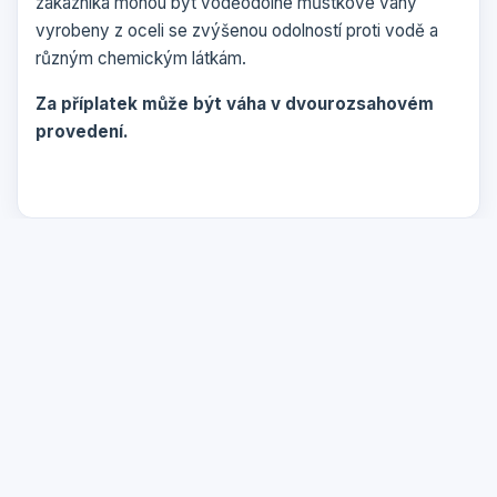
zákazníka mohou být voděodolné můstkové váhy
vyrobeny z oceli se zvýšenou odolností proti vodě a
různým chemickým látkám.
Za příplatek může být váha v dvourozsahovém
provedení.