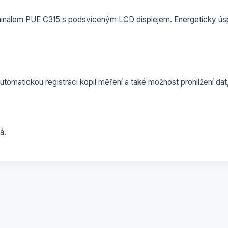
inálem PUE C315 s podsvíceným LCD displejem. Energeticky úspo
matickou registraci kopií měření a také možnost prohlížení dat, 
á.