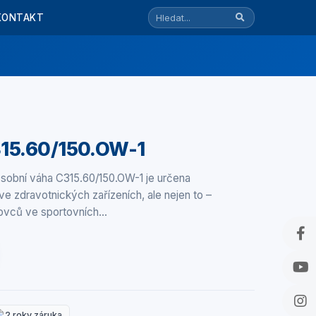
KONTAKT
15.60/150.OW-1
sobní váha C315.60/150.OW-1 je určena
e zdravotnických zařízeních, ale nejen to –
tovců ve sportovních…
2 roky záruka