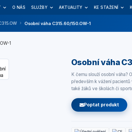
Y
O NÁS
SLUŽBY
AKTUALITY
KE STAŽENÍ
 C315.OW
Osobní váha C315.60/150.OW-1
Osobní váha C3
K čemu slouží osobní váha? O
především k vážení pacientů v
také žáků ve školách či spor
Poptat produkt
Úřední ověření
CE