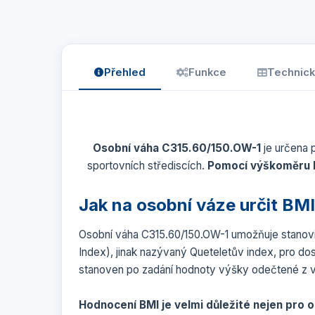
Přehled
Funkce
Technick
Osobní váha C315.60/150.OW-1
je určena 
sportovních střediscích.
Pomocí výškoměru l
Jak na osobní váze určit BM
Osobní váha C315.60/150.OW-1 umožňuje stanov
Index), jinak nazývaný Queteletův index, pro do
stanoven po zadání hodnoty výšky odečtené z 
Hodnocení BMI je velmi důležité nejen pro o