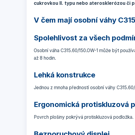
cukrovkou II. typu nebo aterosklerózou či
V čem mají osobní váhy C315
Spolehlivost za všech podmí
Osobní váha C315.60/150.OW-1 může být používána
až 8 hodin.
Lehká konstrukce
Jednou z mnoha předností osobní váhy C315.60/15
Ergonomická protiskluzová 
Povrch plošiny pokrývá protiskluzová podložka.
Bezporuchový displej