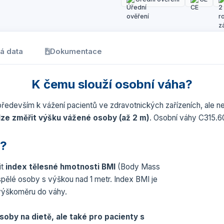
á data
Dokumentace
K čemu slouží osobní váha?
především k vážení pacientů ve zdravotnických zařízeních, ale ne
ze změřit výšku vážené osoby (až 2 m)
. Osobní váhy C315.60
I?
it
index tělesné hmotnosti BMI
(Body Mass
spělé osoby s výškou nad 1 metr. Index BMI je
výškoměru do váhy.
soby na dietě, ale také pro pacienty s