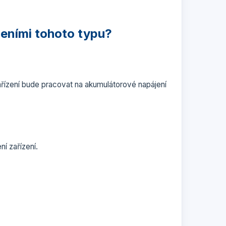
zeními tohoto typu?
ařízení bude pracovat na akumulátorové napájení
í zařízení.