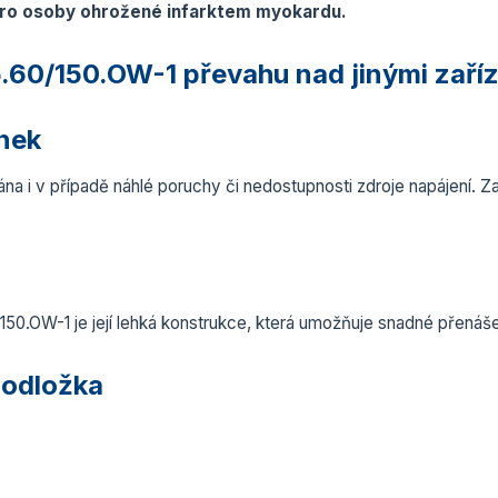
 pro osoby ohrožené infarktem myokardu.
.60/150.OW-1 převahu nad jinými zaří
nek
 i v případě náhlé poruchy či nedostupnosti zdroje napájení. Z
0.OW-1 je její lehká konstrukce, která umožňuje snadné přenášen
podložka