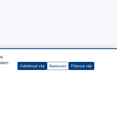
ní
čelem
Odmítnout vše
Nastavení
Přijmout vše
AI asistent
Kontaktujte nás