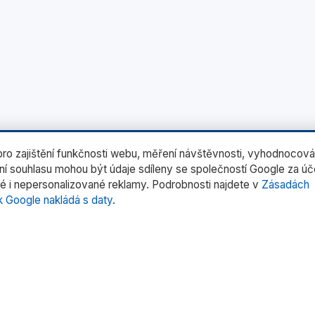
o zajištění funkčnosti webu, měření návštěvnosti, vyhodnocová
ení souhlasu mohou být údaje sdíleny se společností Google za ú
é i nepersonalizované reklamy. Podrobnosti najdete v
Zásadách
k Google nakládá s daty
.
rie produktů
Rychlé odkazy