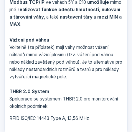
Modbus TCP/IP
ve vahách 5Y a C10
umožňuje
mimo
jiné
realizovat funkce odečtu hmotnosti, nulování
a tárování váhy
, a také
nastavení táry
a
mezí MIN a
MAX
.
Vážení pod váhou
Volitelně (za příplatek) mají váhy možnost vážení
nákladů mimo vážicí plošinu (tzv. vážení pod váhou
nebo náklad zavěšený pod váhou). Je to alternativa pro
náklady nestandardních rozměrů a tvarů a pro náklady
vytvářející magnetické pole.
THBR 2.0 System
Spolupráce se systémem THBR 2.0 pro monitorování
okolních podmínek.
RFID ISO/IEC 14443 Type A, 13,56 MHz