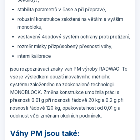
stabilita parametrů v čase a při přepravě,
robustní konstrukce založená na větším a vyšším
monobloku,
vestavěný 4bodový systém ochrany proti přetížení,
rozměr misky přizpůsobený přesnosti váhy,
interní kalibrace
jsou rozpoznávací znaky vah PM výroby RADWAG. To
vše je výsledkem použití inovativního měřicího
systému založeného na zdokonalené technologii
MONO
BLOCK. Změna konstrukce umožnila práci s
přesností 0,01 g při nosnosti řádově 20 kg a 0,2 g při
nosnosti řádově 120 kg, opakovatelnost od 0,01 g a
odolnost vůči změnám okolních podmínek.
Váhy PM jsou také: