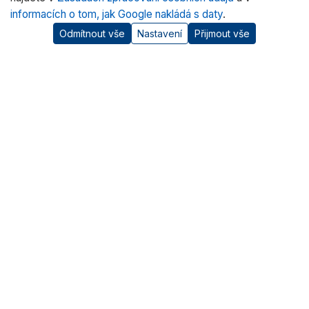
informacích o tom, jak Google nakládá s daty
.
Odmítnout vše
Nastavení
Přijmout vše
O nás
RADWAG CZ je oficiálním distributorem vah RADWAG pro
český trh. Nabízíme špičkové váhy pro laboratoře, průmysl
a zdravotnictví.
Kategorie produktů