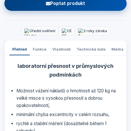
Poptat produkt
Úřední ověření
CE
2 roky záruka
Přehled
Funkce
Vlastnosti
Technická data
Média
laboratorní přesnost v průmyslových
podmínkách
Možnost vážení nákladů o hmotnosti až 120 kg na
velké misce s vysokou přesností a dobrou
opakovatelností,
minimální chyba excentricity v celém rozsahu,
rychlé a stabilní měření (dosažitelné během 1
sekundy),