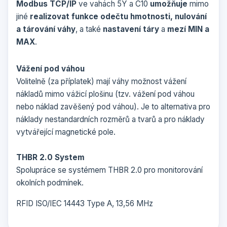
Modbus TCP/IP
ve vahách 5Y a C10
umožňuje
mimo
jiné
realizovat funkce odečtu hmotnosti, nulování
a tárování váhy
, a také
nastavení táry
a
mezí MIN a
MAX
.
Vážení pod váhou
Volitelně (za příplatek) mají váhy možnost vážení
nákladů mimo vážicí plošinu (tzv. vážení pod váhou
nebo náklad zavěšený pod váhou). Je to alternativa pro
náklady nestandardních rozměrů a tvarů a pro náklady
vytvářející magnetické pole.
THBR 2.0 System
Spolupráce se systémem THBR 2.0 pro monitorování
okolních podmínek.
RFID ISO/IEC 14443 Type A, 13,56 MHz