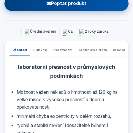
Poptat produkt
Úřední ověření
CE
2 roky záruka
Přehled
Funkce
Vlastnosti
Technická data
Média
laboratorní přesnost v průmyslových
podmínkách
Možnost vážení nákladů o hmotnosti až 120 kg na
velké misce s vysokou přesností a dobrou
opakovatelností,
minimální chyba excentricity v celém rozsahu,
rychlé a stabilní měření (dosažitelné během 1
sekundy),