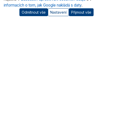
informacích o tom, jak Google nakládá s daty
.
Odmítnout vše
Nastavení
Přijmout vše
O nás
RADWAG CZ je oficiálním distributorem vah RADWAG pro
český trh. Nabízíme špičkové váhy pro laboratoře, průmysl
a zdravotnictví.
Kategorie produktů