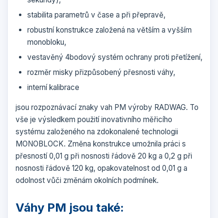
stabilita parametrů v čase a při přepravě,
robustní konstrukce založená na větším a vyšším
monobloku,
vestavěný 4bodový systém ochrany proti přetížení,
rozměr misky přizpůsobený přesnosti váhy,
interní kalibrace
jsou rozpoznávací znaky vah PM výroby RADWAG. To
vše je výsledkem použití inovativního měřicího
systému založeného na zdokonalené technologii
MONO
BLOCK. Změna konstrukce umožnila práci s
přesností 0,01 g při nosnosti řádově 20 kg a 0,2 g při
nosnosti řádově 120 kg, opakovatelnost od 0,01 g a
odolnost vůči změnám okolních podmínek.
Váhy PM jsou také: