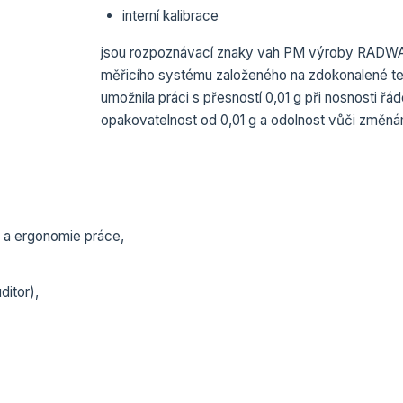
interní kalibrace
jsou rozpoznávací znaky vah PM výroby RADWAG.
měřicího systému založeného na zdokonalené te
umožnila práci s přesností 0,01 g při nosnosti řá
opakovatelnost od 0,01 g a odolnost vůči změn
a a ergonomie práce,
ditor),