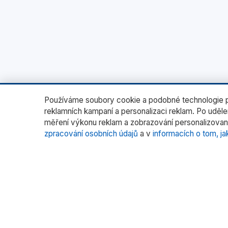
Používáme soubory cookie a podobné technologie pr
reklamních kampaní a personalizaci reklam. Po uděl
měření výkonu reklam a zobrazování personalizovan
zpracování osobních údajů
a v
informacích o tom, ja
O nás
Katego
Laborato
RADWAG CZ je oficiálním distributorem