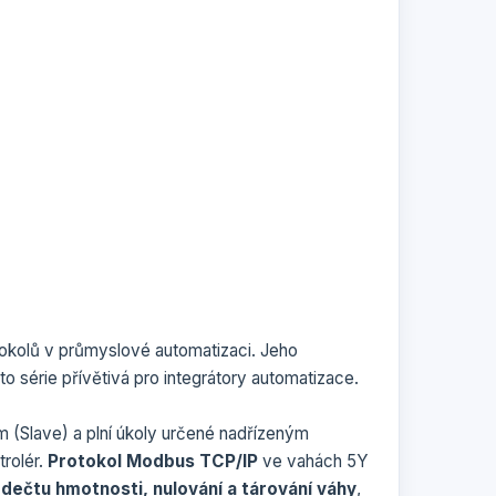
tokolů v průmyslové automatizaci. Jeho
éto série přívětivá pro integrátory automatizace.
 (Slave) a plní úkoly určené nadřízeným
trolér.
Protokol Modbus TCP/IP
ve vahách 5Y
odečtu hmotnosti, nulování a tárování váhy
,