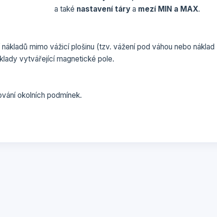
a také
nastavení táry
a
mezí MIN a MAX
.
í nákladů mimo vážicí plošinu (tzv. vážení pod váhou nebo náklad
klady vytvářející magnetické pole.
vání okolních podmínek.