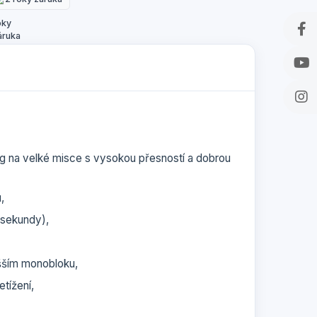
g na velké misce s vysokou přesností a dobrou
u,
 sekundy),
yšším monobloku,
tížení,