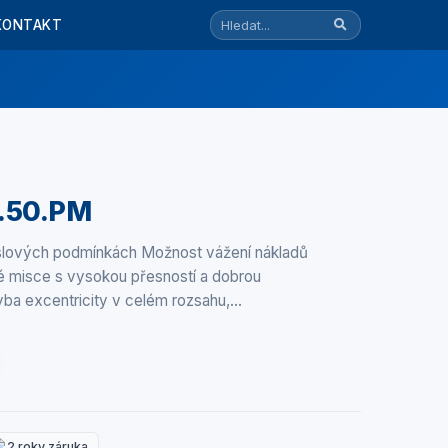
KONTAKT
Y.50.PM
yslových podmínkách Možnost vážení nákladů
ké misce s vysokou přesností a dobrou
hyba excentricity v celém rozsahu,…
2 roky záruka