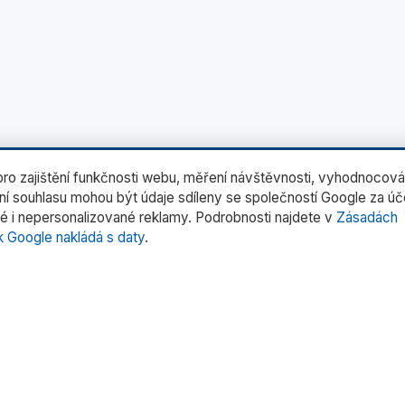
o zajištění funkčnosti webu, měření návštěvnosti, vyhodnocová
ení souhlasu mohou být údaje sdíleny se společností Google za ú
é i nepersonalizované reklamy. Podrobnosti najdete v
Zásadách
k Google nakládá s daty
.
rie produktů
Rychlé odkazy
rní váhy
Domů