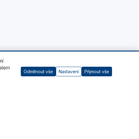
ní
čelem
Odmítnout vše
Nastavení
Přijmout vše
AI asistent
Kontaktujte nás
RADWAG CZ s.r.o., Šumperk