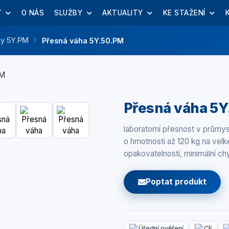
Y
O NÁS
SLUŽBY
AKTUALITY
KE STAŽENÍ
hy 5Y.PM
Přesná váha 5Y.50.PM
Přesná váha 5
laboratorní přesnost v prům
o hmotnosti až 120 kg na vel
opakovatelností, minimální c
Poptat produkt
Úřední ověření
CE