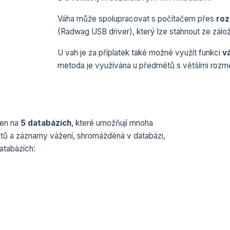
Váha může spolupracovat s počítačem přes
roz
(Radwag USB driver), který lze stáhnout ze zál
U vah je za příplatek také možné využít funkci
v
metoda je využívána u předmětů s většími rozměr
žen na
5 databázích
, které umožňují mnoha
ktů a záznamy vážení, shromážděná v databázi,
atabázích: