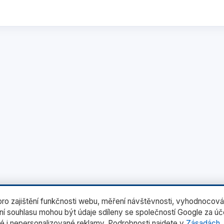
o zajištění funkčnosti webu, měření návštěvnosti, vyhodnocová
ení souhlasu mohou být údaje sdíleny se společností Google za ú
é i nepersonalizované reklamy. Podrobnosti najdete v
Zásadách