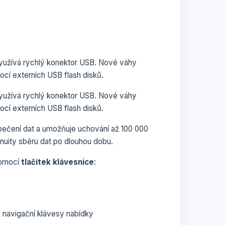
yužívá rychlý konektor USB. Nové váhy
cí externích USB flash disků.
yužívá rychlý konektor USB. Nové váhy
cí externích USB flash disků.
pečení dat a umožňuje uchování až 100 000
nuity sběru dat po dlouhou dobu.
pomocí
tlačítek klávesnice
:
a navigační klávesy nabídky