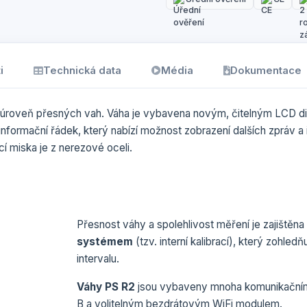
i
Technická data
Média
Dokumentace
 úroveň přesných vah. Váha je vybavena novým, čitelným LCD dis
nformační řádek, který nabízí možnost zobrazení dalších zpráv a 
cí miska je z nerezové oceli.
Přesnost váhy a spolehlivost měření je zajištěna
systémem
(tzv. interní kalibrací), který zohle
intervalu.
Váhy PS R2
jsou vybaveny mnoha komunikačními
B a volitelným bezdrátovým WiFi modulem.