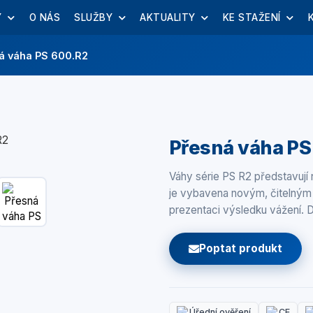
Y
O NÁS
SLUŽBY
AKTUALITY
KE STAŽENÍ
á váha PS 600.R2
Přesná váha PS
Váhy série PS R2 představují
je vybavena novým, čitelným 
prezentaci výsledku vážení. 
Poptat produkt
Úřední ověření
CE