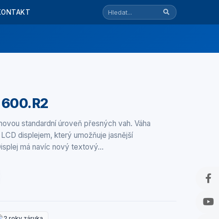
KONTAKT
 600.R2
 novou standardní úroveň přesných vah. Váha
LCD displejem, který umožňuje jasnější
Displej má navíc nový textový…
2 roky záruka