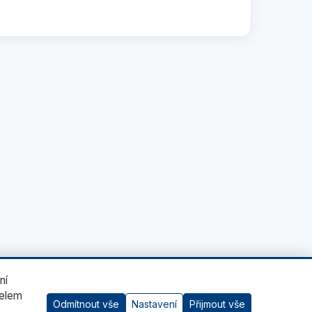
ní
čelem
Odmítnout vše
Nastavení
Přijmout vše