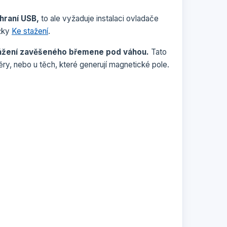
hraní USB,
to ale vyžaduje instalaci ovladače
ožky
Ke stažení
.
ážení zavěšeného břemene pod váhou.
Tato
y, nebo u těch, které generují magnetické pole.