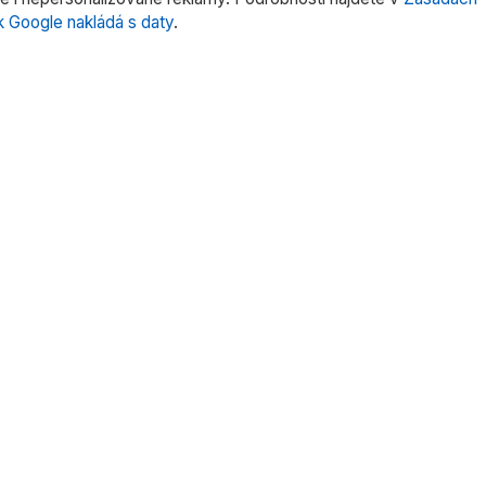
k Google nakládá s daty
.
rie produktů
Rychlé odkazy
rní váhy
Domů
trů
O nás
tentů
Produkty
 pipet
Služby
oduktů »
Kontakt
Uživatelské manuály
Obchodní podmínky
Ochrana osobních údajů
Nastavení Cookies