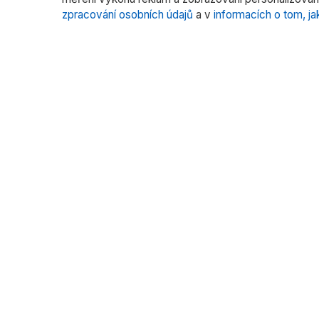
zpracování osobních údajů
a v
informacích o tom, ja
O nás
Katego
Laborato
RADWAG CZ je oficiálním distributorem
vah RADWAG pro český trh. Nabízíme
Vážení fil
špičkové váhy pro laboratoře, průmysl
Vážení s
a zdravotnictví.
Kalibrace
Více pr