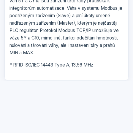
vah 5Y a CY10 jsou zařízení této řady přátelská k
integrátorům automatizace. Váha v systému Modbus je
podřízeným zařízením (Slave) a plní úkoly určené
nadřazeným zařízením (Master), kterým je nejčastěji
PLC regulátor. Protokol Modbus TCP/IP umožňuje ve
váze 5Y a C10, mimo jiné, funkci odečítání hmotnosti,
nulování a tárování váhy, ale i nastavení táry a prahů
MIN a MAX.
* RFID ISO/IEC 14443 Type A, 13,56 MHz