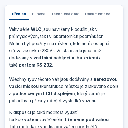
Přehled
Funkce
Technická data
Dokumentace
Váhy série
WLC
jsou navrženy k použití jak v
průmyslových, tak i v laboratorních podmínkách.
Mohou být použity i na místech, kde není dostupná
síťová zásuvka (230V). Ve standardu jsou totiž
dodávány s
vnitřními nabíjecími bateriemi
a
také
portem RS 232
.
Všechny typy těchto vah jsou dodávány s
nerezovou
vážicí miskou
(konstrukce můstku je z lakované oceli)
a
podsvíceným LCD displejem
, který zaručuje
pohodlný a přesný odečet výsledků vážení.
K dispozici je také možnost využití
funkce
vážení
zavěšeného
břemene pod váhou
.
Tato metoda je vhodná pro vážení předmětů