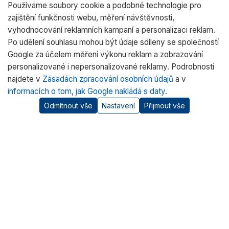
Používáme soubory cookie a podobné technologie pro
zajištění funkčnosti webu, měření návštěvnosti,
vyhodnocování reklamních kampaní a personalizaci reklam.
Po udělení souhlasu mohou být údaje sdíleny se společností
Google za účelem měření výkonu reklam a zobrazování
personalizované i nepersonalizované reklamy. Podrobnosti
najdete v
Zásadách zpracování osobních údajů
a v
informacích o tom, jak Google nakládá s daty
.
Odmítnout vše
Nastavení
Přijmout vše
O nás
RADWAG CZ je oficiálním distributorem vah RADWAG pro
český trh. Nabízíme špičkové váhy pro laboratoře, průmysl