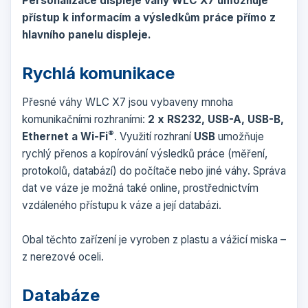
Personalizace displeje váhy WLC X7 umožňuje
přístup k informacím a výsledkům práce přímo z
hlavního panelu displeje.
Rychlá komunikace
Přesné váhy WLC X7 jsou vybaveny mnoha
komunikačními rozhraními:
2 x RS232, USB-A, USB-B,
®
Ethernet a Wi-Fi
. Využití rozhraní
USB
umožňuje
rychlý přenos a kopírování výsledků práce (měření,
protokolů, databází) do počítače nebo jiné váhy. Správa
dat ve váze je možná také online, prostřednictvím
vzdáleného přístupu k váze a její databázi.
Obal těchto zařízení je vyroben z plastu a vážicí miska –
z nerezové oceli.
Databáze