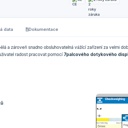
á data
Dokumentace
ělá a zároveň snadno obsluhovatelná vážící zařízení za velmi d
uživatel radost pracovat pomocí
7palcového dotykového disp
tů