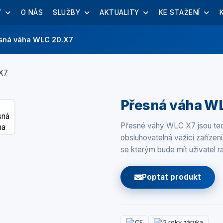
Y
O NÁS
SLUŽBY
AKTUALITY
KE STAŽENÍ
sná váha WLC 20.X7
Přesná váha W
Přesné váhy WLC X7 jsou tec
obsluhovatelná vážící zařízen
se kterým bude mít uživatel
Poptat produkt
CE
2 roky záruka