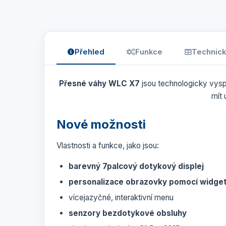
Přehled
Funkce
Technick
Přesné váhy WLC X7
jsou technologicky vysp
mít 
Nové možnosti
Vlastnosti a funkce, jako jsou:
barevný 7palcový dotykový displej
personalizace obrazovky pomocí widge
vícejazyčné, interaktivní menu
senzory bezdotykové obsluhy