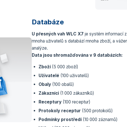
Databáze
U přesných vah WLC X7
je systém informací 
mnoha uživatelů s databází mnoha zboží, a vážen
analýze.
Data jsou shromažďována v 9 databázích:
Zboží
(5 000 zboží)
Uživatelé
(100 uživatelů)
Obaly
(100 obalů)
Zákazníci
(1 000 zákazníků)
Receptury
(100 receptur)
Protokoly receptur
(500 protokolů)
Podmínky prostředí
(10 000 záznamů)