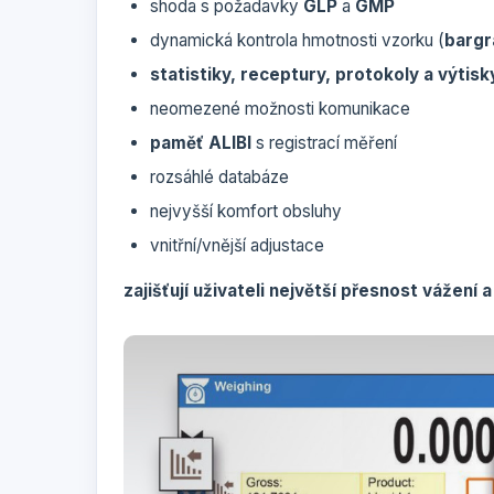
shoda s požadavky
GLP
a
GMP
dynamická kontrola hmotnosti vzorku (
bargr
statistiky, receptury, protokoly a výtisk
neomezené možnosti komunikace
paměť ALIBI
s registrací měření
rozsáhlé databáze
nejvyšší komfort obsluhy
vnitřní/vnější adjustace
zajišťují uživateli největší přesnost vážení