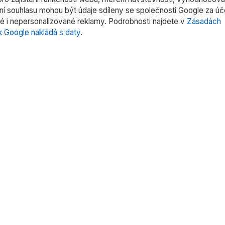
ení souhlasu mohou být údaje sdíleny se společností Google za ú
é i nepersonalizované reklamy. Podrobnosti najdete v
Zásadách
k Google nakládá s daty
.
rie produktů
Rychlé odkazy
rní váhy
Domů
trů
O nás
tentů
Produkty
 pipet
Služby
oduktů »
Kontakt
Uživatelské manuály
Obchodní podmínky
Ochrana osobních údajů