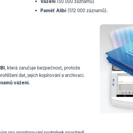
Vážení
(50 000 záznamů)
Paměť Alibi
(512 000 záznamů).
BI
, která zaručuje bezpečnost, protože
hlížení dat, jejich kopírování a archivaci.
znamů vážení.
ým pro monitorování podmínek prostředí.