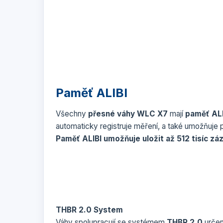
Paměť ALIBI
Všechny
přesné váhy WLC X7
mají
paměť ALI
automaticky registruje měření, a také umožňuje pro
Paměť ALIBI umožňuje uložit až 512 tisíc zá
THBR 2.0 System
Váhy spolupracují se systémem
THBR 2.0
určen