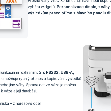
Přesné váhy WLC X7 umožňují navrhnout uspořádá
výběru widgetů.
Personalizace displeje váhy
výsledkům práce přímo z hlavního panelu di
nikačními rozhraními:
2 x RS232, USB-A,
B
umožňuje rychlý přenos a kopírování výsledků
 nebo jiné váhy. Správa dat ve váze je možná
k váze a její databázi.
 miska – z nerezové oceli.