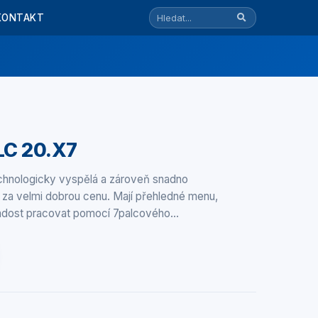
KONTAKT
LC 20.X7
hnologicky vyspělá a zároveň snadno
í za velmi dobrou cenu. Mají přehledné menu,
 radost pracovat pomocí 7palcového…