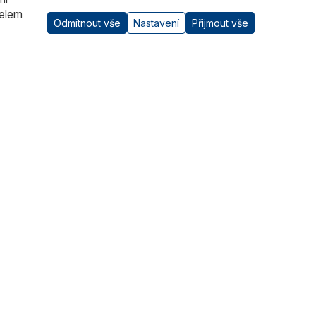
čelem
Odmítnout vše
Nastavení
Přijmout vše
AI asistent
Kontaktujte nás
RADWAG CZ s.r.o., Šumperk
+420 583 210 016
obchod@radwag.cz
(PO - PÁ) 7:00 - 15:30