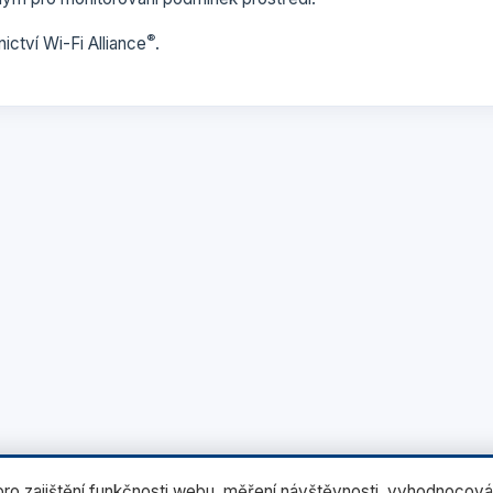
®
ictví Wi-Fi Alliance
.
o zajištění funkčnosti webu, měření návštěvnosti, vyhodnocová