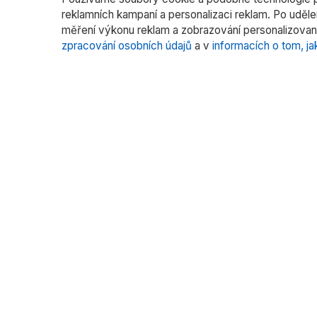
reklamních kampaní a personalizaci reklam. Po uděl
měření výkonu reklam a zobrazování personalizovan
zpracování osobních údajů
a v
informacích o tom, ja
O nás
Katego
Laborato
RADWAG CZ je oficiálním distributorem
vah RADWAG pro český trh. Nabízíme
Vážení fil
špičkové váhy pro laboratoře, průmysl
Vážení s
a zdravotnictví.
Kalibrace
Více pr