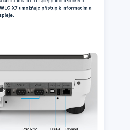
ní informací na displeji pomocí širokého
 WLC X7 umožňuje přístup k informacím a
spleje.