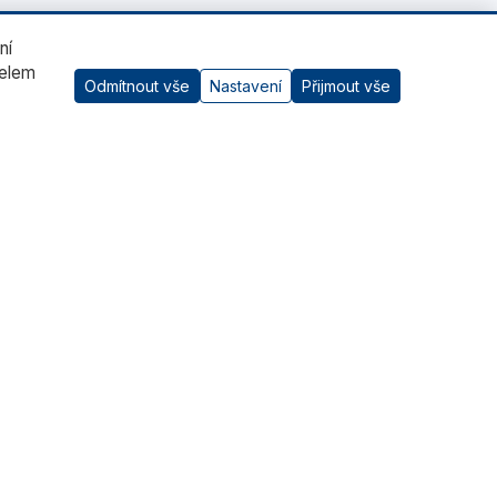
ní
čelem
Odmítnout vše
Nastavení
Přijmout vše
AI asistent
Kontaktujte nás
RADWAG CZ s.r.o., Šumperk
+420 583 210 016
obchod@radwag.cz
(PO - PÁ) 7:00 - 15:30