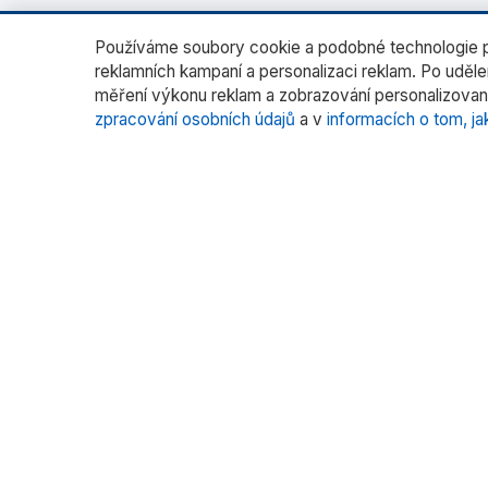
Používáme soubory cookie a podobné technologie pr
reklamních kampaní a personalizaci reklam. Po uděl
měření výkonu reklam a zobrazování personalizovan
zpracování osobních údajů
a v
informacích o tom, ja
O nás
Katego
Laborato
RADWAG CZ je oficiálním distributorem
vah RADWAG pro český trh. Nabízíme
Vážení fil
špičkové váhy pro laboratoře, průmysl
Vážení s
a zdravotnictví.
Kalibrace
Více pr