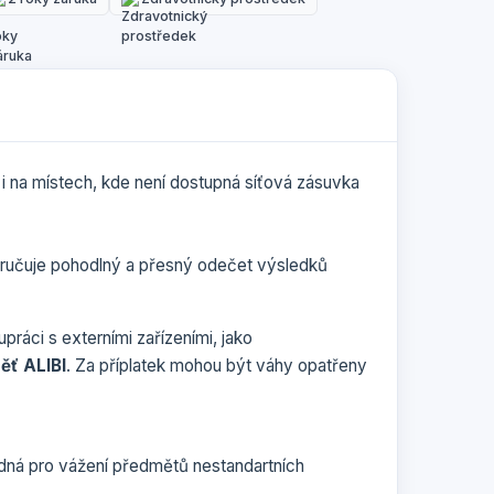
 i na místech, kde není dostupná síťová zásuvka
zaručuje pohodlný a přesný odečet výsledků
práci s externími zařízeními, jako
ěť ALIBI
. Za příplatek mohou být váhy opatřeny
odná pro vážení předmětů nestandartních