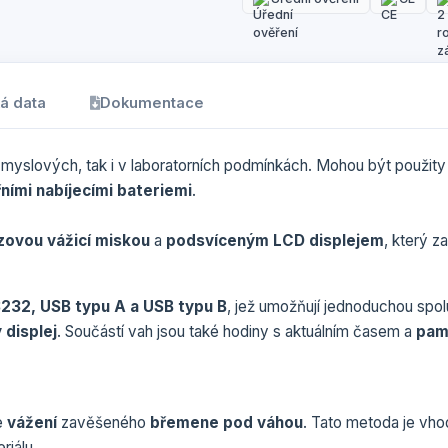
á data
Dokumentace
růmyslových, tak i v laboratorních podmínkách. Mohou být použity
řními nabíjecími bateriemi
.
zovou vážicí miskou
a
podsvíceným LCD displejem
, který 
232, USB typu A a USB typu B
, jež umožňují jednoduchou spolu
 displej
. Součástí vah jsou také hodiny s aktuálním časem a
pam
e
vážení
zavěšeného
břemene pod váhou
. Tato metoda je vh
iálu.