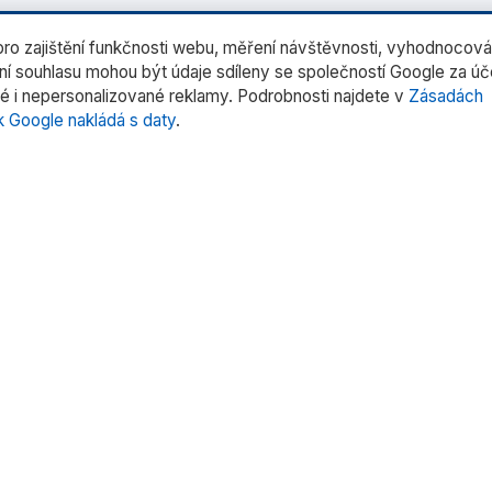
o zajištění funkčnosti webu, měření návštěvnosti, vyhodnocová
ení souhlasu mohou být údaje sdíleny se společností Google za ú
é i nepersonalizované reklamy. Podrobnosti najdete v
Zásadách
k Google nakládá s daty
.
rie produktů
Rychlé odkazy
rní váhy
Domů
trů
O nás
tentů
Produkty
 pipet
Služby
oduktů »
Kontakt
Uživatelské manuály