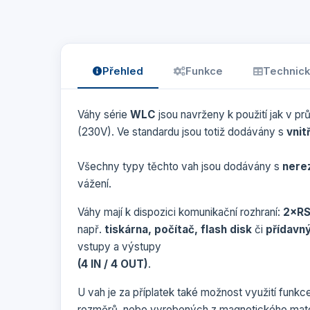
Přehled
Funkce
Technick
Váhy série
WLC
jsou navrženy k použití jak v p
(230V). Ve standardu jsou totiž dodávány s
vnit
Všechny typy těchto vah jsou dodávány s
nere
vážení.
Váhy mají k dispozici komunikační rozhraní:
2×RS
např.
tiskárna, počítač, flash disk
či
přídavný
vstupy a výstupy
(4 IN / 4 OUT)
.
U vah je za příplatek také možnost využití funkc
rozměrů, nebo vyrobených z magnetického mater