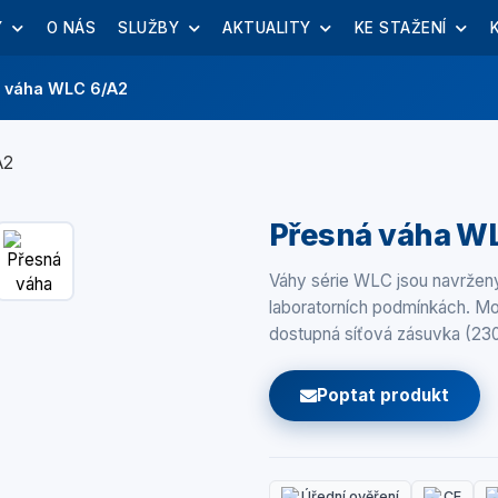
Y
O NÁS
SLUŽBY
AKTUALITY
KE STAŽENÍ
 váha WLC 6/A2
Přesná váha W
Váhy série WLC jsou navrženy 
laboratorních podmínkách. Moh
dostupná síťová zásuvka (230
Poptat produkt
Úřední ověření
CE