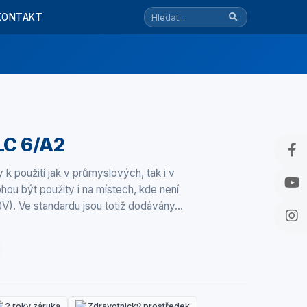
KONTAKT
LC 6/A2
k použití jak v průmyslových, tak i v
ou být použity i na místech, kde není
V). Ve standardu jsou totiž dodávány…
2 roky záruka
Zdravotnický prostředek