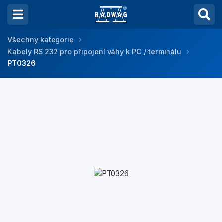
Všechny kategorie
Kabely RS 232 pro připojení váhy k PC / terminálu
PT0326