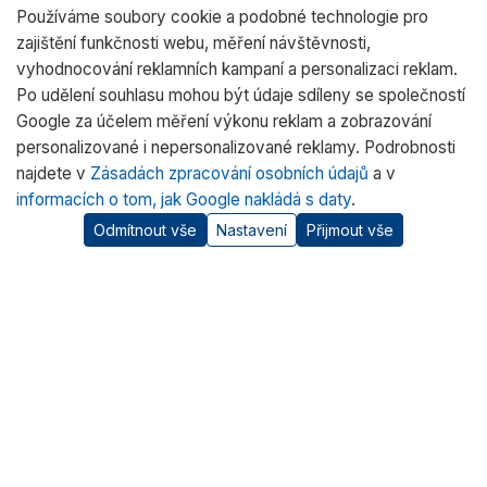
Používáme soubory cookie a podobné technologie pro
zajištění funkčnosti webu, měření návštěvnosti,
vyhodnocování reklamních kampaní a personalizaci reklam.
Po udělení souhlasu mohou být údaje sdíleny se společností
Google za účelem měření výkonu reklam a zobrazování
personalizované i nepersonalizované reklamy. Podrobnosti
najdete v
Zásadách zpracování osobních údajů
a v
informacích o tom, jak Google nakládá s daty
.
Odmítnout vše
Nastavení
Přijmout vše
O nás
RADWAG CZ je oficiálním distributorem vah RADWAG pro
český trh. Nabízíme špičkové váhy pro laboratoře, průmysl