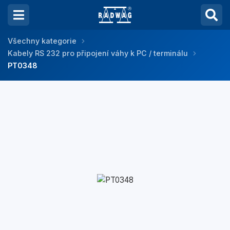
Všechny kategorie
Kabely RS 232 pro připojení váhy k PC / terminálu
PT0348