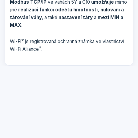
Modbus TCP/IP
ve vahách 5Y a C10
umožňuje
mimo
jiné
realizaci funkcí odečtu hmotnosti, nulování a
tárování váhy
, a také
nastavení táry
a
mezí MIN a
MAX
.
®
Wi-Fi
je registrovaná ochranná známka ve vlastnictví
®
Wi-Fi Alliance
.