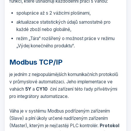
funkcí, které usnadňují každodenní práci s váhou:
spolupráce až s 2 vážicími plošinami,
aktualizace statistických údajů samostatně pro
každé zboží nebo globálně,
režim „Tára“ rozšířený o možnost práce v režimu
„Výdej konečného produktu“.
Modbus TCP/IP
je jedním z nejpopulárnějších komunikačních protokolů
v průmyslové automatizaci. Jeho implementace ve
vahách
5Y
a
CY10
činí zařízení této řady přívětivými
pro integrátory automatizace.
Váha je v systému Modbus podřízeným zařízením
(Slave) a plní úkoly určené nadřízeným zařízením
(Master), kterým je nejčastěji PLC kontrolér.
Protokol