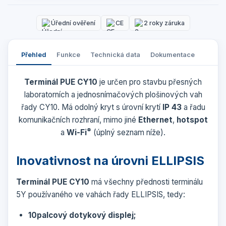
Úřední ověření
CE
2 roky záruka
Přehled
Funkce
Technická data
Dokumentace
Terminál PUE CY10
je určen pro stavbu přesných
laboratorních a jednosnímačových plošinových vah
řady CY10
. Má odolný kryt s úrovní krytí
IP 43
a řadu
komunikačních rozhraní, mimo jiné
Ethernet
,
hotspot
®
a
Wi-Fi
(úplný seznam níže).
Inovativnost na úrovni ELLIPSIS
Terminál PUE CY10
má všechny přednosti terminálu
5Y používaného ve vahách řady ELLIPSIS, tedy:
10palcový dotykový displej;