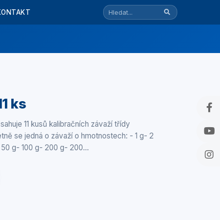
KONTAKT
11 ks
ahuje 11 kusů kalibračních závaží třídy
tně se jedná o závaží o hmotnostech: - 1 g- 2
- 50 g- 100 g- 200 g- 200…