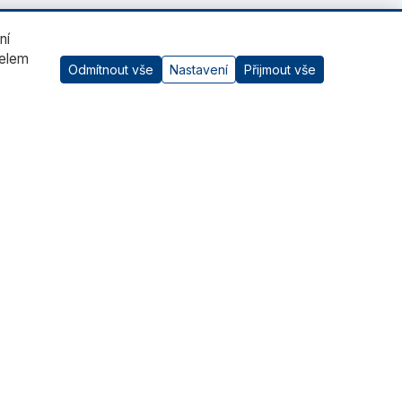
ní
čelem
Odmítnout vše
Nastavení
Přijmout vše
AI asistent
Kontaktujte nás
RADWAG CZ s.r.o., Šumperk
+420 583 210 016
obchod@radwag.cz
(PO - PÁ) 7:00 - 15:30