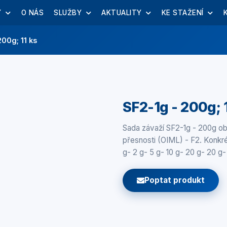
Y
O NÁS
SLUŽBY
AKTUALITY
KE STAŽENÍ
200g; 11 ks
SF2-1g - 200g; 
Sada závaží SF2-1g - 200g obs
přesnosti (OIML) - F2. Konkré
g- 2 g- 5 g- 10 g- 20 g- 20 g
Poptat produkt