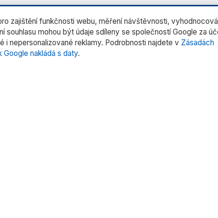
o zajištění funkčnosti webu, měření návštěvnosti, vyhodnocová
ení souhlasu mohou být údaje sdíleny se společností Google za ú
é i nepersonalizované reklamy. Podrobnosti najdete v
Zásadách
k Google nakládá s daty
.
rie produktů
Rychlé odkazy
rní váhy
Domů
trů
O nás
tentů
Produkty
 pipet
Služby
oduktů »
Kontakt
Uživatelské manuály