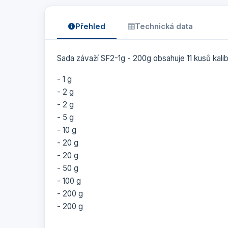
Přehled
Technická data
Sada závaží SF2-1g - 200g obsahuje 11 kusů kali
- 1 g
- 2 g
- 2 g
- 5 g
- 10 g
- 20 g
- 20 g
- 50 g
- 100 g
- 200 g
- 200 g