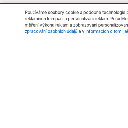
Používáme soubory cookie a podobné technologie pr
reklamních kampaní a personalizaci reklam. Po uděl
měření výkonu reklam a zobrazování personalizovan
zpracování osobních údajů
a v
informacích o tom, ja
O nás
Katego
Laborato
RADWAG CZ je oficiálním distributorem
vah RADWAG pro český trh. Nabízíme
Vážení fil
špičkové váhy pro laboratoře, průmysl
Vážení s
a zdravotnictví.
Kalibrace
Více pr