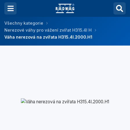
Všechny kategorie
Nerezové váhy pro vážení zvířat H315.4I H
Váha nerezová na zvířata H315.4I.2000.H1