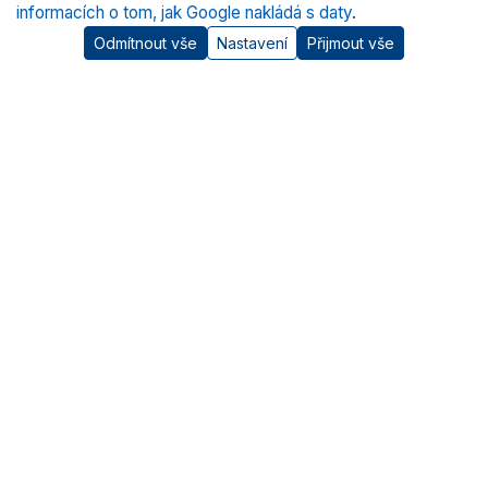
informacích o tom, jak Google nakládá s daty
.
Odmítnout vše
Nastavení
Přijmout vše
O nás
RADWAG CZ je oficiálním distributorem vah RADWAG pro
český trh. Nabízíme špičkové váhy pro laboratoře, průmysl
a zdravotnictví.
Kategorie produktů