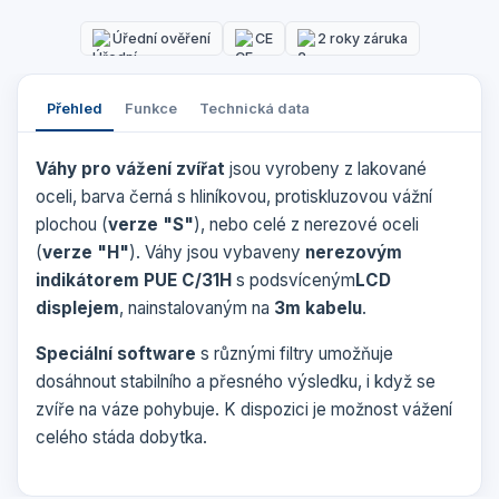
Úřední ověření
CE
2 roky záruka
Přehled
Funkce
Technická data
Váhy pro vážení zvířat
jsou vyrobeny z lakované
oceli, barva černá s hliníkovou, protiskluzovou vážní
plochou (
verze "S"
), nebo celé z nerezové oceli
(
verze "H"
). Váhy jsou vybaveny
nerezovým
indikátorem PUE C/31H
s podsvíceným
LCD
displejem
, nainstalovaným na
3m kabelu
.
Speciální software
s různými filtry umožňuje
dosáhnout stabilního a přesného výsledku, i když se
zvíře na váze pohybuje. K dispozici je možnost vážení
celého stáda dobytka.