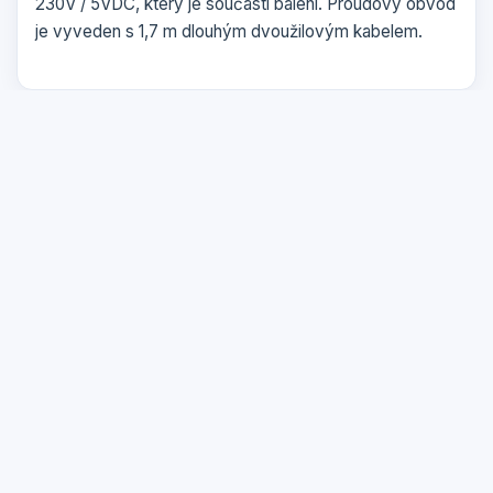
230V / 5VDC, který je součástí balení. Proudový obvod
je vyveden s 1,7 m dlouhým dvoužilovým kabelem.