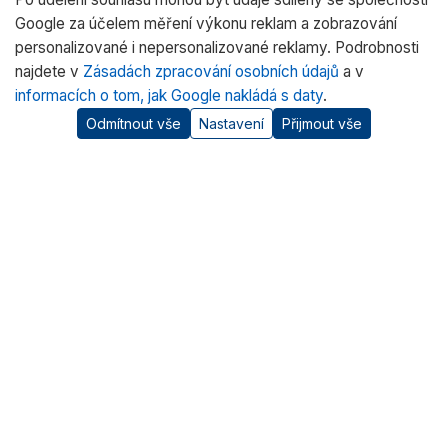
Google za účelem měření výkonu reklam a zobrazování
personalizované i nepersonalizované reklamy. Podrobnosti
najdete v
Zásadách zpracování osobních údajů
a v
informacích o tom, jak Google nakládá s daty
.
Odmítnout vše
Nastavení
Přijmout vše
O nás
RADWAG CZ je oficiálním distributorem vah RADWAG pro
český trh. Nabízíme špičkové váhy pro laboratoře, průmysl
a zdravotnictví.