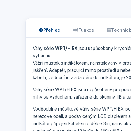
Přehled
Funkce
Technick
Váhy série
WPT/H EX
jsou uzpůsobeny k rychlé
výbuchu.
Vážní můstek s indikátorem, nainstalovaný v p
jiskření. Adaptér, pracující mimo prostředí s n
kabelu, vedoucího z adaptéru do indikátoru, je 2
Váhy série WPT/H EX jsou uzpůsobeny pro prác
mlhy se vzduchem, zařazené do skupiny IIB a tepl
Voděodolné můstkové váhy série WPT/H EX js
nerezové oceli, s podsvíceným LCD displejem a 5 
indikátor připojen kabelem o délce 3m, nainsta
dostupné v rozsahu od 3kg/1g do 150kg/50g.