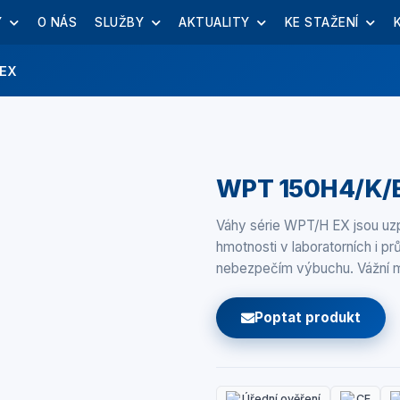
Y
O NÁS
SLUŽBY
AKTUALITY
KE STAŽENÍ
/EX
WPT 150H4/K/
Váhy série WPT/H EX jsou uz
hmotnosti v laboratorních i 
nebezpečím výbuchu. Vážní m
Poptat produkt
Úřední ověření
CE