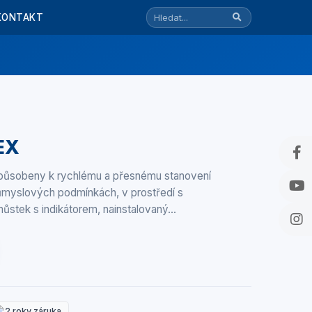
KONTAKT
EX
působeny k rychlému a přesnému stanovení
průmyslových podmínkách, v prostředí s
ůstek s indikátorem, nainstalovaný…
2 roky záruka