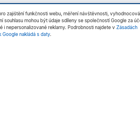
o zajištění funkčnosti webu, měření návštěvnosti, vyhodnocová
ení souhlasu mohou být údaje sdíleny se společností Google za ú
é i nepersonalizované reklamy. Podrobnosti najdete v
Zásadách
k Google nakládá s daty
.
rie produktů
Rychlé odkazy
rní váhy
Domů
trů
O nás
tentů
Produkty
 pipet
Služby
oduktů »
Kontakt
Uživatelské manuály