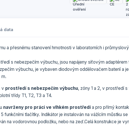
á data
mu a přesnému stanovení hmotnosti v laboratorních i průmyslov
rostředí s nebezpečím výbuchu, jsou napájeny síťovým adaptérem
ebezpečím výbuchu, je vybaven diodovým oddělovačem baterií a je 
0 m.
i v
prostředí s nebezpečím výbuchu
, zóny 1 a 2, v prostřed
otní třídy T1, T2, T3 a T4.
ou
navrženy pro práci ve vlhkém prostředí
a pro přímý kontakt
funkčními tlačítky. Indikátor je instalován na vážícím můstku se
lován na vodorovnou podložku, nebo na zeď.Celá konstrukce je v