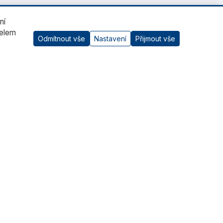
ní
čelem
Odmítnout vše
Nastavení
Přijmout vše
AI asistent
Kontaktujte nás
RADWAG CZ s.r.o., Šumperk
+420 583 210 016
obchod@radwag.cz
(PO - PÁ) 7:00 - 15:30