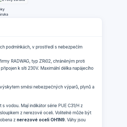
ých podmínkách, v prostředí s nebezpečím
 firmy RADWAG, typ ZRi02, chráněným proti
připojen k síti 230V. Maximální délka napájecího
í s výskytem směsi nebezpečných výparů, plynů a
 s vodou. Mají indikátor série PUE C31/H z
 sloupkem z nerezové oceli. Volitelně může být
yrobena z
nerezové oceli OH1N9
. Váhy jsou