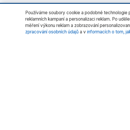
Používáme soubory cookie a podobné technologie pr
reklamních kampaní a personalizaci reklam. Po uděl
měření výkonu reklam a zobrazování personalizovan
zpracování osobních údajů
a v
informacích o tom, ja
O nás
Katego
Laborato
RADWAG CZ je oficiálním distributorem
vah RADWAG pro český trh. Nabízíme
Vážení fil
špičkové váhy pro laboratoře, průmysl
Vážení s
a zdravotnictví.
Kalibrace
Více pr