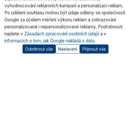
vyhodnocování reklamních kampaní a personalizaci reklam.
Po udělení souhlasu mohou být údaje sdíleny se společností
Google za účelem měření výkonu reklam a zobrazování
personalizované i nepersonalizované reklamy. Podrobnosti
najdete v
Zásadách zpracování osobních údajů
a v
informacích o tom, jak Google nakládá s daty
.
Odmítnout vše
Nastavení
Přijmout vše
O nás
RADWAG CZ je oficiálním distributorem vah RADWAG pro
český trh. Nabízíme špičkové váhy pro laboratoře, průmysl
a zdravotnictví.