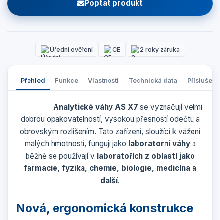
Poptat produkt
Úřední ověření
CE
2 roky záruka
Přehled
Funkce
Vlastnosti
Technická data
Příslušens
Analytické váhy AS X7
se vyznačují velmi
dobrou opakovatelností, vysokou přesností odečtu a
obrovským rozlišením. Tato zařízení, sloužící k vážení
malých hmotností, fungují jako
laboratorní váhy
a
běžně se používají v
laboratořích z oblastí jako
farmacie, fyzika, chemie, biologie,
medicína a
další
.
Nová, ergonomická konstrukce