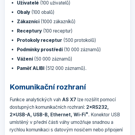
Uživatelé
(100 uživatelů)
Obaly
(100 obalů)
Zákazníci
(1000 zákazníků)
Receptury
(100 receptur)
Protokoly receptur
(500 protokolů)
Podmínky prostředí
(10 000 záznamů)
Vážení
(50 000 záznamů)
Paměť ALIBI
(512 000 záznamů).
Komunikační rozhraní
Funkce analytických vah
AS X7
lze rozšířit pomocí
dostupných komunikačních rozhraní:
2×RS232,
®
2×USB-A, USB-B, Ethernet, Wi-Fi
. Konektor USB
umístěný v přední části váhy umožňuje snadnou a
rychlou komunikaci s datovým nosičem nebo připojení