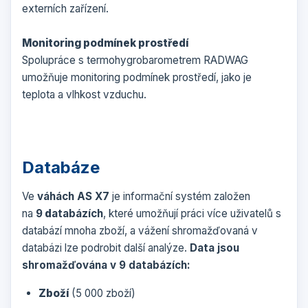
externích zařízení.
Monitoring podmínek prostředí
Spolupráce s termohygrobarometrem RADWAG
umožňuje monitoring podmínek prostředí, jako je
teplota a vlhkost vzduchu.
Databáze
Ve
váhách AS X7
je informační systém založen
na
9
d
atabázích
, které umožňují práci více uživatelů s
databází mnoha zboží, a vážení shromažďovaná v
databázi lze podrobit další analýze.
Data jsou
shromažďována v 9 databázích:
Zboží
(5 000 zboží)