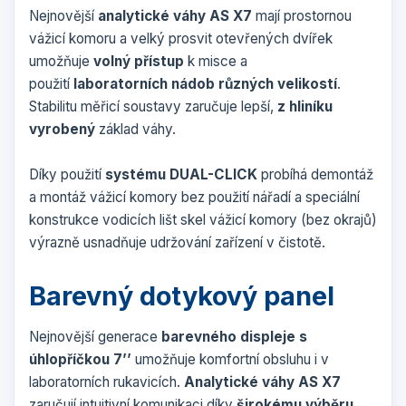
Nejnovější
analytické váhy AS X7
mají prostornou
vážicí komoru a velký prosvit otevřených dvířek
umožňuje
volný přístup
k misce a
použití
laboratorních nádob různých velikostí
.
Stabilitu měřicí soustavy zaručuje lepší,
z hliníku
vyrobený
základ váhy.
Díky použití
systému DUAL-CLICK
probíhá demontáž
a montáž vážicí komory bez použití nářadí a speciální
konstrukce vodicích lišt skel vážicí komory (bez okrajů)
výrazně usnadňuje udržování zařízení v čistotě.
Barevný dotykový panel
Nejnovější generace
barevného displeje s
úhlopříčkou 7’’
umožňuje komfortní obsluhu i v
laboratorních rukavicích.
Analytické váhy AS X7
zaručují intuitivní komunikaci díky
širokému výběru