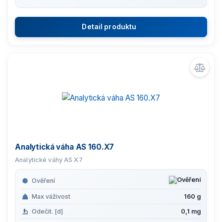
Váhy s certifikací ATEX
Detail produktu
Kontrolní váhy HBZ (e)
Automatické váhy
Indikátory a terminály
Vážící moduly
Analytická váha AS 160.X7
Závaží
Analytické váhy AS X7
Antivibrační stoly
Ověření
Max váživost
160 g
Software
Odečit. [d]
0,1 mg