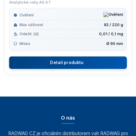
Analytické váhy AS X7
Ověření
Max váživost
82 / 220 g
Odečit. [d]
0,01 / 0,1 mg
Miska
Ø 90 mm
Detail produktu
O nás
RADWAG CZ je oficiálním distributorem vah RADWAG pro