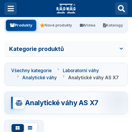
Produkty
Nové produkty
Videa
Katalogy
Kategorie produktů
Všechny kategorie
Všechny kategorie
Laboratorní váhy
Laboratorní váhy
Analytické váhy
Analytické váhy AS X7
Ultra-mikrováhy
Mikrováhy
Analytické váhy AS X7
Analytické váhy
Přesné váhy
Analyzátory vlhkosti