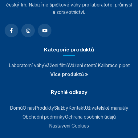
český trh. Nabízíme špičkové váhy pro laboratoře, průmysl
a zdravotnictví.
Kategorie produktů
Laboratorní váhy
Vážení filtrů
Vážení stentů
Kalibrace pipet
Více produktů »
Rychlé odkazy
Domů
O nás
Produkty
Služby
Kontakt
Uživatelské manuály
Obchodní podmínky
Ochrana osobních údajů
Nastavení Cookies