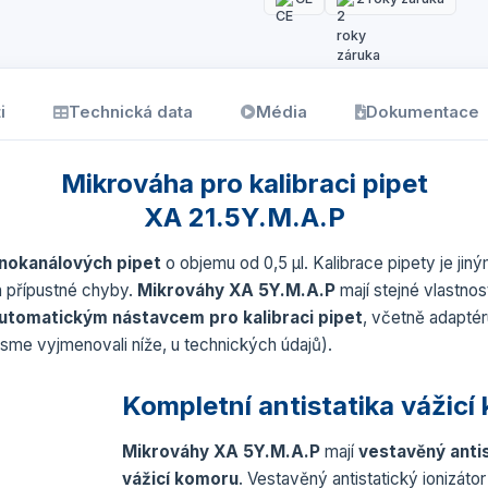
i
Technická data
Média
Dokumentace
Mikrováha pro kalibraci pipet
XA 21.5Y.M.A.P
dnokanálových pipet
o objemu od 0,5 µl. Kalibrace pipety je jiným
h přípustné chyby.
Mikrováhy XA 5Y.M.A.P
mají stejné vlastno
utomatickým nástavcem pro kalibraci pipet
, včetně adaptéru
sme vyjmenovali níže, u technických údajů).
Kompletní antistatika vážicí
Mikrováhy XA 5Y.M.A.P
mají
vestavěný antis
vážicí komoru
. Vestavěný antistatický ionizátor