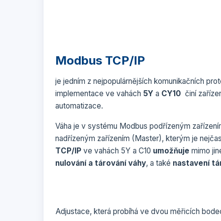
Modbus TCP/IP
je jedním z nejpopulárnějších komunikačních pro
implementace ve vahách
5Y
a
CY10
činí zařízen
automatizace.
Váha je v systému Modbus podřízeným zařízením 
nadřízeným zařízením (Master), kterým je nejčast
TCP/IP
ve vahách 5Y a C10
umožňuje
mimo ji
nulování a tárování váhy
, a také
nastavení tá
Adjustace, která probíhá ve dvou měřicích bode