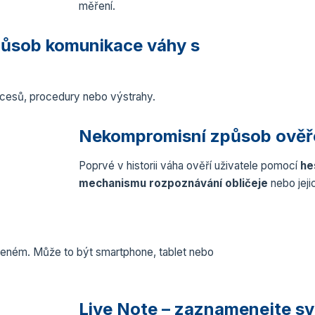
měření.
způsob komunikace váhy s
ocesů, procedury nebo výstrahy.
Nekompromisní způsob ověře
Poprvé v historii váha ověří uživatele pomocí
he
mechanismu rozpoznávání obličeje
nebo jeji
pojeném. Může to být smartphone, tablet nebo
Live Note – zaznamenejte sv