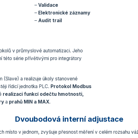
–
Validace
–
Elektronické záznamy
–
Audit trail
tokolů v průmyslové automatizaci. Jeho
í této série přívětivými pro integrátory
(Slave) a realizuje úkoly stanovené
ěji řídicí jednotka PLC.
Protokol Modbus
né
realizaci funkcí odečtu hmotnosti,
ry
a
prahů MIN a MAX
.
Dvoubodová interní adjustace
ch místo v jednom, zvyšuje přesnost měření v celém rozsahu váž