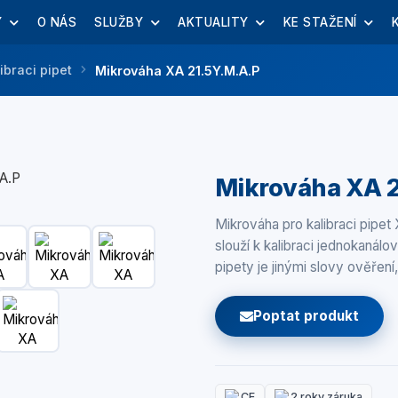
Y
O NÁS
SLUŽBY
AKTUALITY
KE STAŽENÍ
ibraci pipet
Mikrováha XA 21.5Y.M.A.P
Mikrováha XA 2
Mikrováha pro kalibraci pipe
slouží k kalibraci jednokanálo
pipety je jinými slovy ověření,
Poptat produkt
CE
2 roky záruka