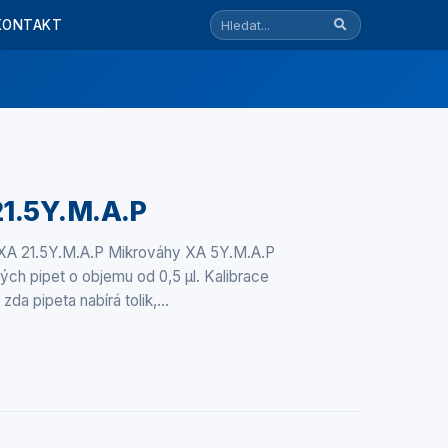
KONTAKT
1.5Y.M.A.P
t XA 21.5Y.M.A.P Mikrováhy XA 5Y.M.A.P
vých pipet o objemu od 0,5 µl. Kalibrace
 zda pipeta nabírá tolik,…