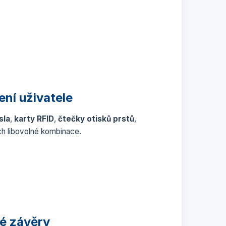
ní uživatele
sla
,
karty RFID
,
čtečky otisků prstů
,
ch libovolné kombinace.
é závěry