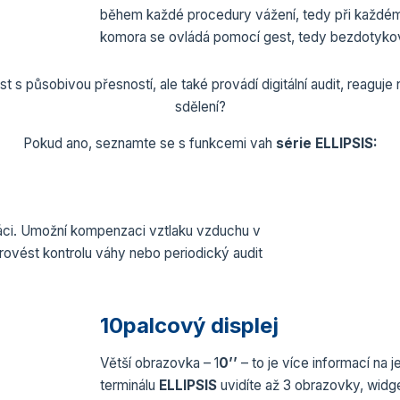
během každé procedury vážení, tedy při každém
komora se ovládá pomocí gest, tedy bezdotyko
t s působivou přesností, ale také provádí digitální audit, reaguje
sdělení?
Pokud ano, seznamte se s funkcemi vah
série ELLIPSIS:
práci. Umožní kompenzaci vztlaku vzduchu v
rovést kontrolu váhy nebo periodický audit
10palcový displej
Větší obrazovka – 1
0’’
– to je více informací na
terminálu
ELLIPSIS
uvidíte až 3 obrazovky, widget