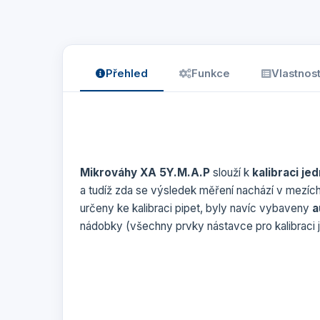
Přehled
Funkce
Vlastnost
Mikrováhy XA 5Y.M.A.P
slouží k
kalibraci je
a tudíž zda se výsledek měření nachází v mezíc
určeny ke kalibraci pipet, byly navíc vybaveny
a
nádobky (všechny prvky nástavce pro kalibraci j