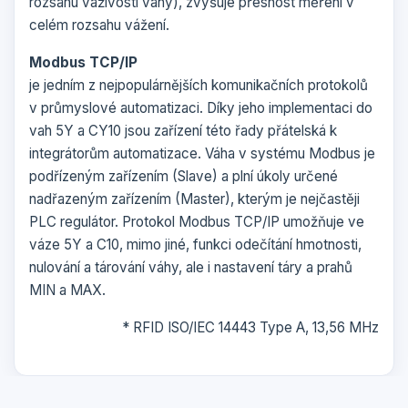
rozsahu váživosti váhy), zvyšuje přesnost měření v
celém rozsahu vážení.
Modbus TCP/IP
je jedním z nejpopulárnějších komunikačních protokolů
v průmyslové automatizaci. Díky jeho implementaci do
vah 5Y a CY10 jsou zařízení této řady přátelská k
integrátorům automatizace. Váha v systému Modbus je
podřízeným zařízením (Slave) a plní úkoly určené
nadřazeným zařízením (Master), kterým je nejčastěji
PLC regulátor. Protokol Modbus TCP/IP umožňuje ve
váze 5Y a C10, mimo jiné, funkci odečítání hmotnosti,
nulování a tárování váhy, ale i nastavení táry a prahů
MIN a MAX.
* RFID ISO/IEC 14443 Type A, 13,56 MHz