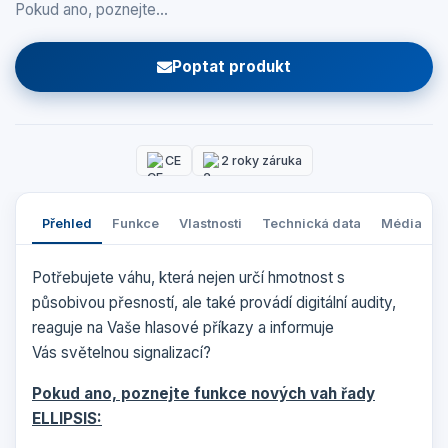
Pokud ano, poznejte…
Poptat produkt
CE
2 roky záruka
Přehled
Funkce
Vlastnosti
Technická data
Média
Potřebujete váhu, která nejen určí hmotnost s
působivou přesností, ale také provádí digitální audity,
reaguje na Vaše hlasové příkazy a informuje
Vás světelnou signalizací?
Pokud ano, poznejte funkce nových vah řady
ELLIPSIS: