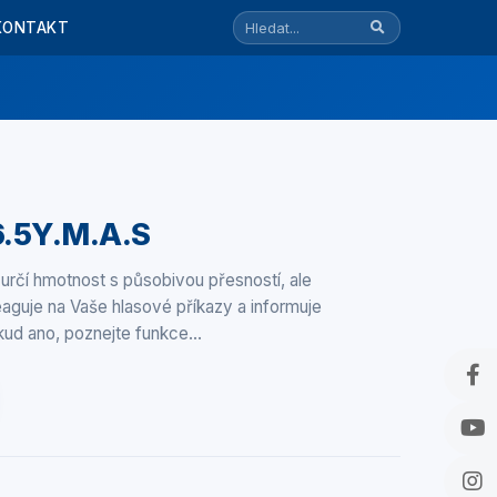
KONTAKT
6.5Y.M.A.S
 určí hmotnost s působivou přesností, ale
 reaguje na Vaše hlasové příkazy a informuje
okud ano, poznejte funkce…