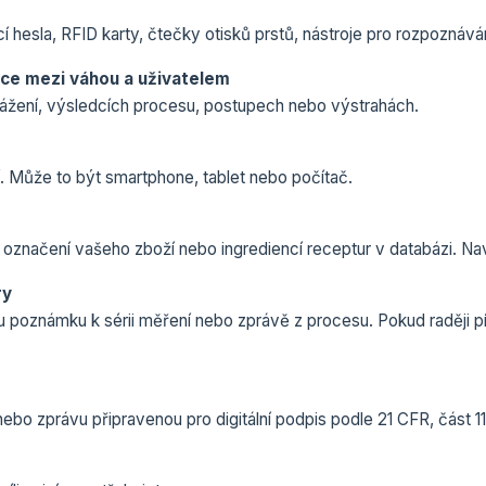
í hesla, RFID karty, čtečky otisků prstů, nástroje pro rozpoznáván
ace mezi váhou a uživatelem
vážení, výsledcích procesu, postupech nebo výstrahách.
í. Může to být smartphone, tablet nebo počítač.
 označení vašeho zboží nebo ingrediencí receptur v databázi. Navíc 
ry
 poznámku k sérii měření nebo zprávě z procesu. Pokud raději p
bo zprávu připravenou pro digitální podpis podle 21 CFR, část 11