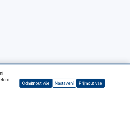
ní
čelem
Odmítnout vše
Nastavení
Přijmout vše
AI asistent