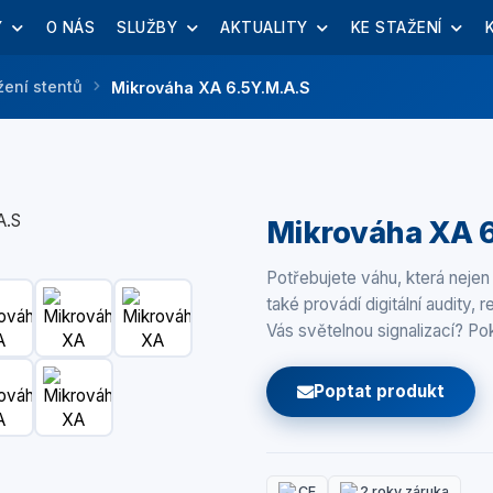
Y
O NÁS
SLUŽBY
AKTUALITY
KE STAŽENÍ
žení stentů
Mikrováha XA 6.5Y.M.A.S
Mikrováha XA 
Potřebujete váhu, která nejen
také provádí digitální audity,
Vás světelnou signalizací? P
Poptat produkt
CE
2 roky záruka