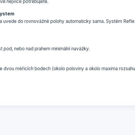
íli nejvíce potřebujete.
System
ha uvede do rovnovážné polohy automaticky sama. Systém Reflex
st pod, nebo nad prahem minimální navážky.
 ve dvou měřicích bodech (okolo poloviny a okolo maxima rozsahu