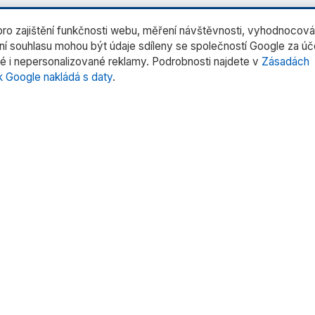
o zajištění funkčnosti webu, měření návštěvnosti, vyhodnocová
ení souhlasu mohou být údaje sdíleny se společností Google za ú
é i nepersonalizované reklamy. Podrobnosti najdete v
Zásadách
k Google nakládá s daty
.
rie produktů
Rychlé odkazy
rní váhy
Domů
trů
O nás
tentů
Produkty
 pipet
Služby
oduktů »
Kontakt
Uživatelské manuály