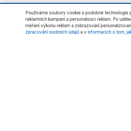
Používáme soubory cookie a podobné technologie pr
reklamních kampaní a personalizaci reklam. Po uděl
měření výkonu reklam a zobrazování personalizovan
zpracování osobních údajů
a v
informacích o tom, ja
O nás
Katego
Laborato
RADWAG CZ je oficiálním distributorem
vah RADWAG pro český trh. Nabízíme
Vážení fil
špičkové váhy pro laboratoře, průmysl
Vážení s
a zdravotnictví.
Kalibrace
Více pr