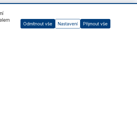
ní
čelem
Odmítnout vše
Nastavení
Přijmout vše
AI asistent
Kontaktujte nás
RADWAG CZ s.r.o., Šumperk
+420 583 210 016
obchod@radwag.cz
(PO - PÁ) 7:00 - 15:30