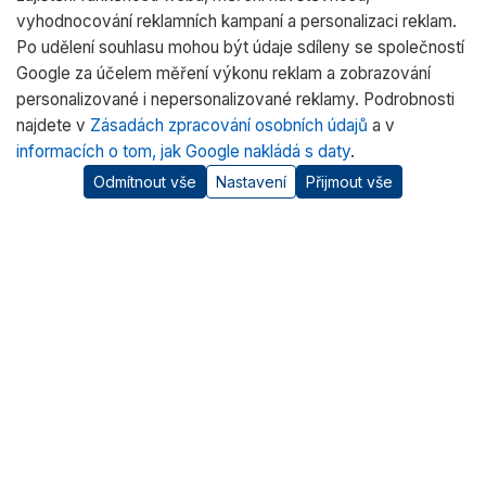
vyhodnocování reklamních kampaní a personalizaci reklam.
Po udělení souhlasu mohou být údaje sdíleny se společností
Google za účelem měření výkonu reklam a zobrazování
personalizované i nepersonalizované reklamy. Podrobnosti
najdete v
Zásadách zpracování osobních údajů
a v
informacích o tom, jak Google nakládá s daty
.
Odmítnout vše
Nastavení
Přijmout vše
O nás
RADWAG CZ je oficiálním distributorem vah RADWAG pro
český trh. Nabízíme špičkové váhy pro laboratoře, průmysl
a zdravotnictví.