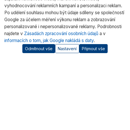
vyhodnocování reklamních kampaní a personalizaci reklam.
Po udělení souhlasu mohou být údaje sdíleny se společností
Google za účelem měření výkonu reklam a zobrazování
personalizované i nepersonalizované reklamy. Podrobnosti
najdete v
Zásadách zpracování osobních údajů
a v
informacích o tom, jak Google nakládá s daty
.
Odmítnout vše
Nastavení
Přijmout vše
O nás
RADWAG CZ je oficiálním distributorem vah RADWAG pro
český trh. Nabízíme špičkové váhy pro laboratoře, průmysl
a zdravotnictví.