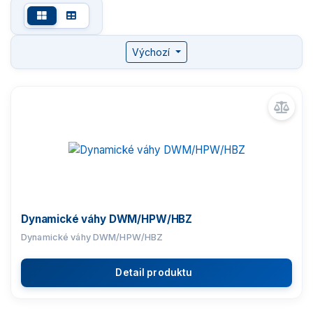
Komparátory hmotnosti
Výchozí
Zlatnické váhy
Nemocniční váhy
Průmyslové váhy
Váhy s certifikací ATEX
Dynamické váhy DWM/HPW/HBZ
Kontrolní váhy HBZ (e)
Dynamické váhy DWM/HPW/HBZ
Váhy pro 100% kontrolu
Detail produktu
Váhy pro statickou kontrolu