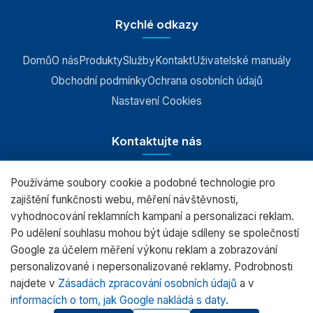
Rychlé odkazy
Domů
O nás
Produkty
Služby
Kontakt
Uživatelské manuály
Obchodní podmínky
Ochrana osobních údajů
Nastavení Cookies
Kontaktujte nás
Používáme soubory cookie a podobné technologie pro
RADWAG CZ s.r.o., Šumperk
zajištění funkčnosti webu, měření návštěvnosti,
vyhodnocování reklamních kampaní a personalizaci reklam.
+420 583 210 016
Po udělení souhlasu mohou být údaje sdíleny se společností
obchod@radwag.cz
Google za účelem měření výkonu reklam a zobrazování
personalizované i nepersonalizované reklamy. Podrobnosti
(PO - PÁ) 7:00 - 15:30
najdete v
Zásadách zpracování osobních údajů
a v
informacích o tom, jak Google nakládá s daty
.