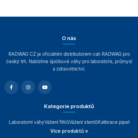
Automatické váhy
Indikátory a terminály
O nás
Vážící moduly
RADWAG CZ je oficiálním distributorem vah RADWAG pro
Závaží
český trh. Nabízíme špičkové váhy pro laboratoře, průmysl
a zdravotnictví.
Antivibrační stoly
Software
Kategorie produktů
Příslušenství k vahám
Laboratorní váhy
Vážení filtrů
Vážení stentů
Kalibrace pipet
Více produktů »