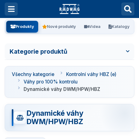
Produkty
Nové produkty
Videa
Katalogy
Kategorie produktů
Všechny kategorie
Všechny kategorie
Kontrolní váhy HBZ (e)
Laboratorní váhy
Váhy pro 100% kontrolu
Dynamické váhy DWM/HPW/HBZ
Vážení filtrů
Dynamické váhy
Vážení stentů
DWM/HPW/HBZ
Kalibrace pipet