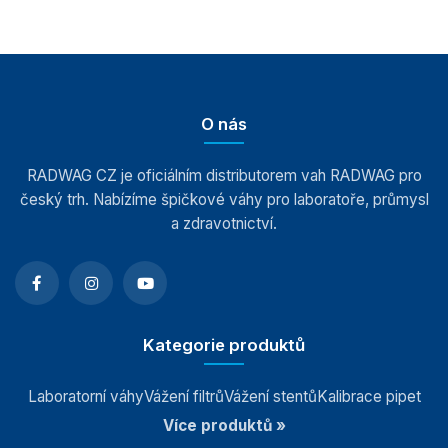
Kontrolní váhy HBZ (e)
Automatické váhy
O nás
Indikátory a terminály
RADWAG CZ je oficiálním distributorem vah RADWAG pro
český trh. Nabízíme špičkové váhy pro laboratoře, průmysl
Vážící moduly
a zdravotnictví.
Závaží
Antivibrační stoly
Kategorie produktů
Software
Laboratorní váhy
Vážení filtrů
Vážení stentů
Kalibrace pipet
Příslušenství k vahám
Více produktů »