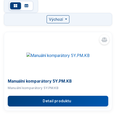
Komparátory hmotnosti
Výchozí
Automatické vakuové komparátory hmotnosti
Automatické komparátory hmotnosti
Manuální komparátory hmotnosti
Susceptometr - měření magnetizace
Zlatnické váhy
Nemocniční váhy
Manuální komparátory 5Y.PM.KB
Manuální komparátory 5Y.PM.KB
Průmyslové váhy
Detail produktu
Váhy s certifikací ATEX