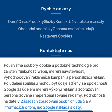
Rychlé odkazy
Domů
O nás
Produkty
Služby
Kontakt
Uživatelské manuály
Obchodní podmínky
Ochrana osobních údajů
Nastavení Cookies
Kontaktujte nás
Používáme soubory cookie a podobné technologie pro
RADWAG CZ s.r.o., Šumperk
zajištění funkčnosti webu, měření návštěvnosti,
vyhodnocování reklamních kampaní a personalizaci reklam.
+420 583 210 016
Po udělení souhlasu mohou být údaje sdíleny se společností
obchod@radwag.cz
Google za účelem měření výkonu reklam a zobrazování
personalizované i nepersonalizované reklamy. Podrobnosti
(PO - PÁ) 7:00 - 15:30
najdete v
Zásadách zpracování osobních údajů
a v
informacích o tom, jak Google nakládá s daty
.