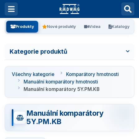
Produkty
Nové produkty
Videa
Katalogy
Kategorie produktů
Všechny kategorie
Všechny kategorie
Komparátory hmotnosti
Laboratorní váhy
Manuální komparátory hmotnosti
Manuální komparátory 5Y.PM.KB
Vážení filtrů
Manuální komparátory
Vážení stentů
5Y.PM.KB
Kalibrace pipet