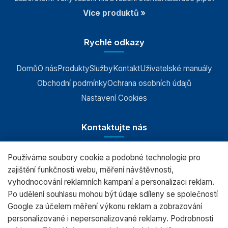
Více produktů »
Příslušenství k vahám
Rychlé odkazy
Domů
O nás
Produkty
Služby
Kontakt
Uživatelské manuály
Obchodní podmínky
Ochrana osobních údajů
Nastavení Cookies
Kontaktujte nás
Používáme soubory cookie a podobné technologie pro
RADWAG CZ s.r.o., Šumperk
zajištění funkčnosti webu, měření návštěvnosti,
vyhodnocování reklamních kampaní a personalizaci reklam.
+420 583 210 016
Po udělení souhlasu mohou být údaje sdíleny se společností
obchod@radwag.cz
Google za účelem měření výkonu reklam a zobrazování
personalizované i nepersonalizované reklamy. Podrobnosti