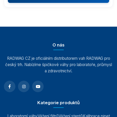
Komunikační moduly
Kontrolní váhy HBZ (e)
Automatické váhy
O nás
Indikátory a terminály
RADWAG CZ je oficiálním distributorem vah RADWAG pro
český trh. Nabízíme špičkové váhy pro laboratoře, průmysl
Vážící moduly
a zdravotnictví.
Závaží
Antivibrační stoly
Kategorie produktů
Software
Laboratorní váhy
Vážení filtrů
Vážení stentů
Kalibrace pipet