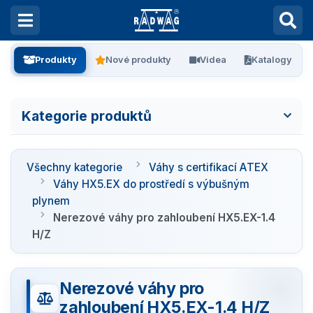
Produkty
Nové produkty
Videa
Katalogy
Kategorie produktů
Všechny kategorie
Všechny kategorie
Váhy s certifikací ATEX
Laboratorní váhy
Váhy HX5.EX do prostředí s výbušným
plynem
Vážení filtrů
Nerezové váhy pro zahloubení HX5.EX-1.4
H/Z
Vážení stentů
Nerezové váhy pro
Kalibrace pipet
zahloubení HX5.EX-1.4 H/Z