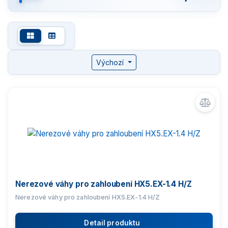
Komparátory hmotnosti
Zlatnické váhy
Výchozí
Nemocniční váhy
Průmyslové váhy
Váhy s certifikací ATEX
Váhy HX5.EX do prostředí s výbušným plynem
Váhy HX5.EX do prostředí s výbušným plynem i
Nerezové váhy pro zahloubení HX5.EX-1.4 H/Z
prachem
Nerezové váhy pro zahloubení HX5.EX-1.4 H/Z
Vážící terminál PUE HX5.EX
Detail produktu
Napájecí adaptér pro váhy EX