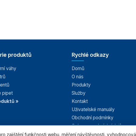
rie produktů
Rychlé odkazy
rní váhy
Domů
trů
O nás
tentů
Produkty
 pipet
Služby
oduktů »
Kontakt
Uživatelské manuály
Obchodní podmínky
Ochrana osobních údajů
Nastavení Cookies
o zajištění funkčnosti webu, měření návštěvnosti, vyhodnocová