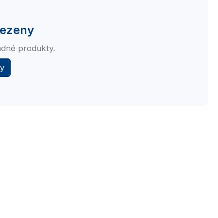
lezeny
ádné produkty.
ty