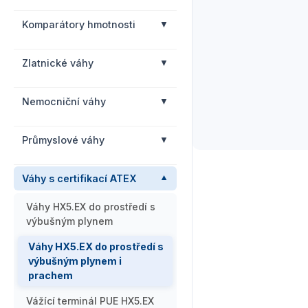
Komparátory hmotnosti
Zlatnické váhy
Nemocniční váhy
Průmyslové váhy
Váhy s certifikací ATEX
Váhy HX5.EX do prostředí s
výbušným plynem
Váhy HX5.EX do prostředí s
výbušným plynem i
prachem
Vážící terminál PUE HX5.EX