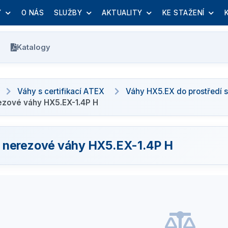
Y
O NÁS
SLUŽBY
AKTUALITY
KE STAŽENÍ
Katalogy
Váhy s certifikací ATEX
Váhy HX5.EX do prostředí 
ezové váhy HX5.EX-1.4P H
 nerezové váhy HX5.EX-1.4P H