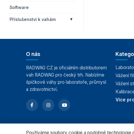
Software
Příslušenství k vahám
O nás
Katego
Laborato
RADWAG CZ je oficiálním distributorem
vah RADWAG pro český trh. Nabízíme
Vážení fil
špičkové váhy pro laboratoře, průmysl
Vážení s
a zdravotnictví.
Kalibrace
Více pr
Používáme soubory cookie a podobné technologie pr