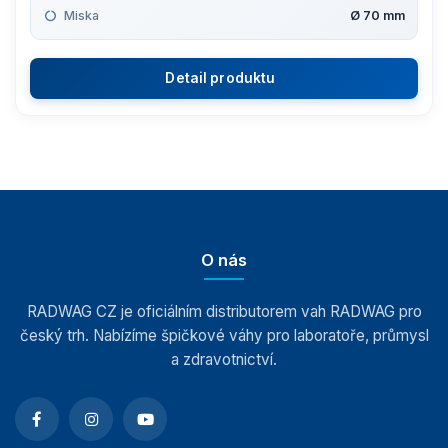
Váhy s certifikací ATEX
Miska
Ø 70 mm
Kontrolní váhy HBZ (e)
Detail produktu
Automatické váhy
Indikátory a terminály
Vážící moduly
O nás
Závaží
RADWAG CZ je oficiálním distributorem vah RADWAG pro
český trh. Nabízíme špičkové váhy pro laboratoře, průmysl
Antivibrační stoly
a zdravotnictví.
Software