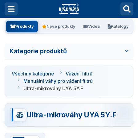
Produkty
Nové produkty
Videa
Katalogy
Kategorie produktů
Všechny kategorie
Všechny kategorie
Vážení filtrů
Laboratorní váhy
Manuální váhy pro vážení filtrů
Ultra-mikrováhy UYA 5Y.F
Vážení filtrů
Robotické váhy RB 5Y.F
Ultra-mikrováhy UYA 5Y.F
Robotický systém RMC F
Automatické váhy UMA 5Y.F