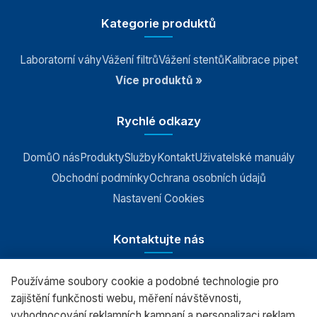
Příslušenství k vahám
Kategorie produktů
Laboratorní váhy
Vážení filtrů
Vážení stentů
Kalibrace pipet
Více produktů »
Rychlé odkazy
Domů
O nás
Produkty
Služby
Kontakt
Uživatelské manuály
Obchodní podmínky
Ochrana osobních údajů
Nastavení Cookies
Kontaktujte nás
Používáme soubory cookie a podobné technologie pro
RADWAG CZ s.r.o., Šumperk
zajištění funkčnosti webu, měření návštěvnosti,
vyhodnocování reklamních kampaní a personalizaci reklam.