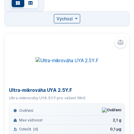
Automatické váhy AK 5Y.F
Manuální váhy pro vážení filtrů
Výchozí
Vážení stentů
Kalibrace pipet
Komparátory hmotnosti
Zlatnické váhy
Ultra-mikrováha UYA 2.5Y.F
Ultra-mikrováhy UYA 5Y.F pro vážení filtrů
Nemocniční váhy
Ověření
Průmyslové váhy
Max váživost
2,1 g
Odečit. [d]
0,1 µg