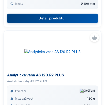
Váhy s certifikací ATEX
Miska
Ø 100 mm
Kontrolní váhy HBZ (e)
Detail produktu
Automatické váhy
Indikátory a terminály
Vážící moduly
Závaží
Analytická váha AS 120.R2 PLUS
Analytické váhy AS R2 PLUS
Antivibrační stoly
Ověření
Software
Max váživost
120 g