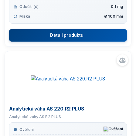
Odečit. [d]
0,1 mg
Miska
Ø 100 mm
Detail produktu
Analytická váha AS 220.R2 PLUS
Analytické váhy AS R2 PLUS
Ověření