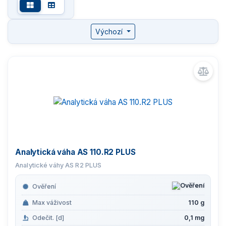
Vážení filtrů
Výchozí
Vážení stentů
Kalibrace pipet
Komparátory hmotnosti
Zlatnické váhy
Analytická váha AS 110.R2 PLUS
Analytické váhy AS R2 PLUS
Nemocniční váhy
Ověření
Průmyslové váhy
Max váživost
110 g
Odečit. [d]
0,1 mg