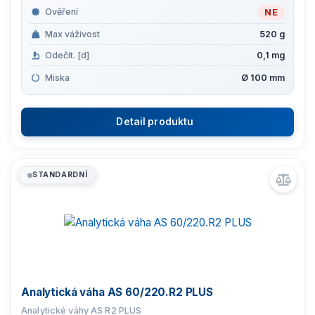
NE
Ověření
Max váživost
520 g
Odečit. [d]
0,1 mg
Miska
Ø 100 mm
Detail produktu
STANDARDNÍ
Analytická váha AS 60/220.R2 PLUS
Analytické váhy AS R2 PLUS