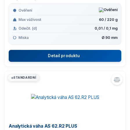
Ověření
Max váživost
60 / 220 g
Odečit. [d]
0,01 / 0,1 mg
Miska
Ø 90 mm
Detail produktu
STANDARDNÍ
Analytická váha AS 62.R2 PLUS