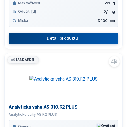
Max váživost
220 g
Odečit. [d]
0,1 mg
Miska
Ø 100 mm
Detail produktu
STANDARDNÍ
Analytická váha AS 310.R2 PLUS
Analytické váhy AS R2 PLUS
Ověření